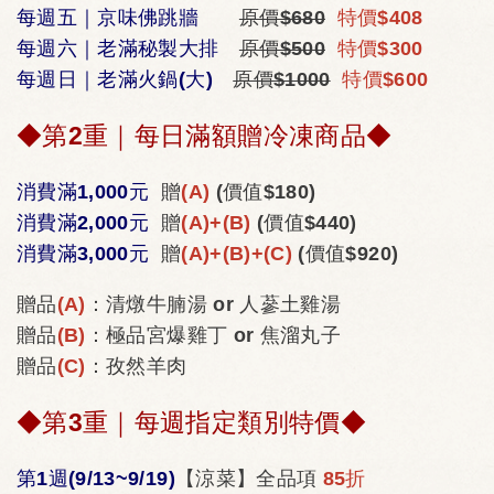
每週五｜京味佛跳牆
原價$680
特價$408
每週六｜老滿秘製大排
原價$500
特價$300
每週日｜老滿火鍋(大)
原價$1000
特價$600
◆第2重｜每日滿額贈冷凍商品◆
消費滿1,000元
贈
(A)
(價值$180)
消費滿2,000元
贈
(A)+(B)
(價值$440)
消費滿3,000元
贈
(A)+(B)+(C)
(價值$920)
贈品
(A)
：清燉牛腩湯 or 人蔘土雞湯
贈品
(B)
：極品宮爆雞丁 or 焦溜丸子
贈品
(C)
：孜然羊肉
◆第3重｜每週指定類別特價◆
第1週(9/13~9/19)
【涼菜】全品項
85折