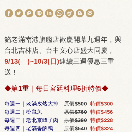
餡老滿南港旗艦店歡慶開幕九週年，與
台北吉林店、台中文心店盛大同慶，
9/13(一)~10/3(日)
連續三週優惠三重
送！
◆第1重｜每日宮廷料理6折特價◆
每週一｜老滿孜然大排
原價$500
特價$300
每週二｜松鼠魚
原價$760
特價$456
每週三｜老北京罈子肉
原價$380
特價$228
每週四｜老滿香酥鴨
原價$540
特價$324