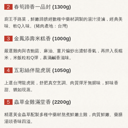
２
春筍蹄香一品封 (1300g)
廚王手路菜，鮮嫩蹄膀經數種中藥材調製的湯汁浸滷，經典美
味、軟Q入味。(豬肉產地：台灣)
３
金鳳添壽米糕香 (1000g)
嚴選雞肉與杏鮑菇、麻油、薑片煸炒出濃郁香氣，再拌入長糯
米，米飯粒粒Q彈，裹滿鹹香滋味。
４
五彩絲伴龍虎斑 (1050g)
上選台灣龍虎斑，舒肥真空烹調、肉質彈牙無腥味，鮮味香
甜、猶如現蒸。
５
蟲草金雞滿堂香 (2200g)
精選黃金蟲草配製多種中藥材熬煮鮮嫩土雞，肉質鮮嫩、藥膳
湯頭香味四溢。