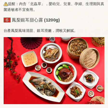
提醒：內含「北蟲草」，嬰幼兒、兒童、孕婦、生理期與真
菌過敏者不宜食用。
６
鳳梨銀耳甜心露 (1200g)
台產鳳梨風味清甜、銀耳滑嫩，潤喉又解膩。