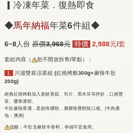
▎冷凍年菜．復熱即食
◆
馬年納福
年菜6件組◆
6~8人份
原價3,968元
特價
2,988元/套
套組內容（
恕不開放拆售/單點）：
１
川滬雙喜涼菜組 (紅燒烤麩300g+麻辣牛肚
200g)
經典紅燒烤麩加入新鮮香菇、筍片、黑木耳等拌炒，口感豐
富、醬香濃郁。
牛肚麻辣香濃，柔韌有嚼勁，層層堆疊勁辣口感。(牛肉產
地：澳洲)
提醒：牛肚含麻辣辛香料，孕婦不宜食用。