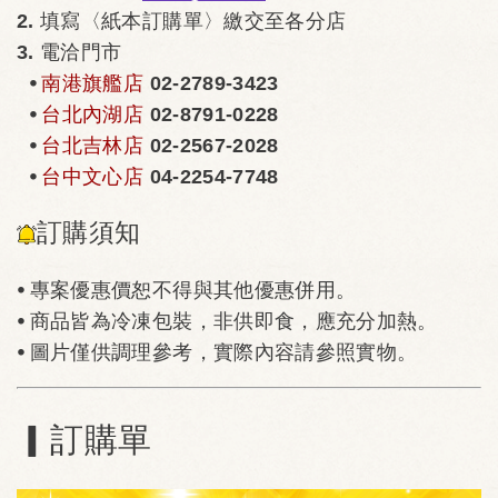
2. 填寫〈紙本訂購單〉繳交至各分店
3. 電洽門市
⦁
南港旗艦店
02-2789-3423
⦁
台北內湖店
02-8791-0228
⦁
台北吉林店
02-2567-2028
⦁
台中文心店
04-2254-7748
訂購須知
⦁ 專案優惠價恕不得與其他優惠併用。
⦁ 商品皆為冷凍包裝，非供即食，應充分加熱。
⦁ 圖片僅供調理參考，實際內容請參照實物。
▎訂購單