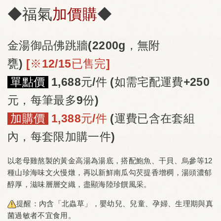
◆福氣
加價購
◆
金湯御品佛跳牆(2200g，無附
甕)
[※12/15已售完]
單點價
1,688元/件 (如需宅配運費+250
元，每筆最多9份)
加購價
1,388元/件
(運費已含在套組
內，每套限加購一件)
以老母雞熬製的黃金高湯為湯底，搭配鮑魚、干貝、烏參等12
種山珍海味文火慢燉，再以新鮮南瓜勾芡提香增稠，湯頭濃郁
醇厚，滋味層層交織，盡顯海陸珍饌風采。
提醒：內含「北蟲草」，嬰幼兒、兒童、孕婦、生理期與真
菌過敏者不宜食用。