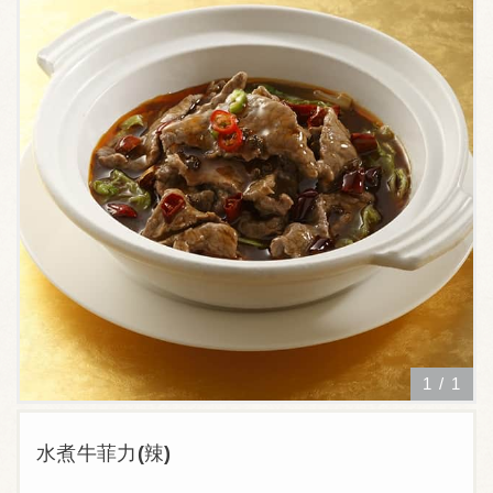
1
/
1
水煮牛菲力(辣)