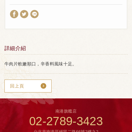
詳細介紹
牛肉片軟嫩順口，辛香料風味十足。
回上頁
南港旗艦店
02-2789-3423
台北市南港區經貿二路66號2樓之2