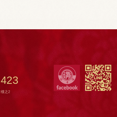
3423
2樓之2