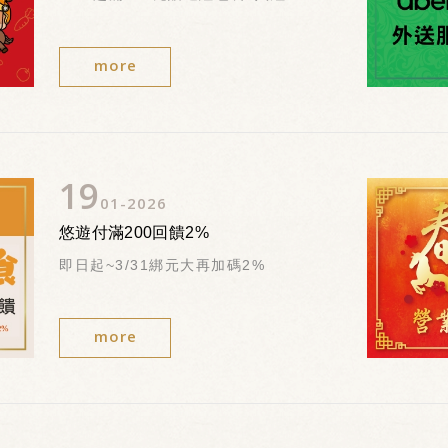
more
19
01
2026
悠遊付滿200回饋2%
即日起~3/31綁元大再加碼2%
more