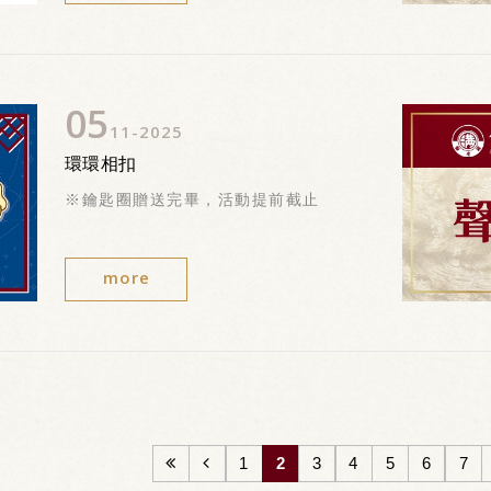
05
11
2025
環環相扣
※鑰匙圈贈送完畢，活動提前截止
more
1
2
3
4
5
6
7