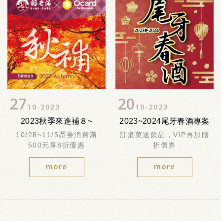
27
20
10
2023
10
2023
2023秋季來進補８~
2023~2024尾牙春酒專案
10/28~11/5憑券消費滿
訂桌菜送飲品，VIP再加贈
500元享8折優惠
折價券
more
more