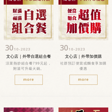
30
30
10
2023
10
2023
文心店｜外帶自選組合餐
文心店｜外帶加價購
涼菜熱炒組合餐799元起，
社群預訂便當或麵食享加購
附湯可升級火鍋。
優惠
more
more