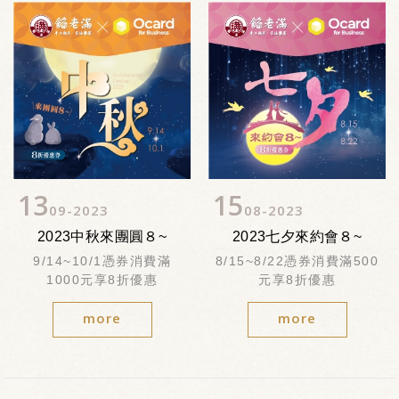
13
15
09
2023
08
2023
2023中秋來團圓８~
2023七夕來約會８~
9/14~10/1憑券消費滿
8/15~8/22憑券消費滿500
1000元享8折優惠
元享8折優惠
more
more