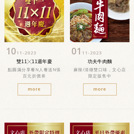
10
01
11
2023
11
2023
雙11╳11週年慶
功夫牛肉麵
點圓滿分享餐N人餐送N張
麻辣/清燉雙口味，文心店
百元折價券
限定販售中
more
more