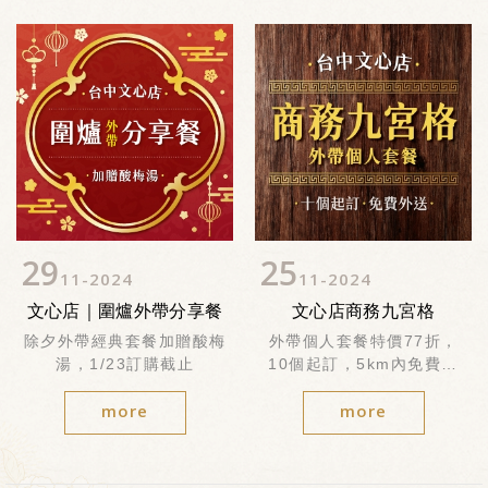
29
25
11
2024
11
2024
文心店｜圍爐外帶分享餐
文心店商務九宮格
除夕外帶經典套餐加贈酸梅
外帶個人套餐特價77折，
湯，1/23訂購截止
10個起訂，5km內免費外
送
more
more