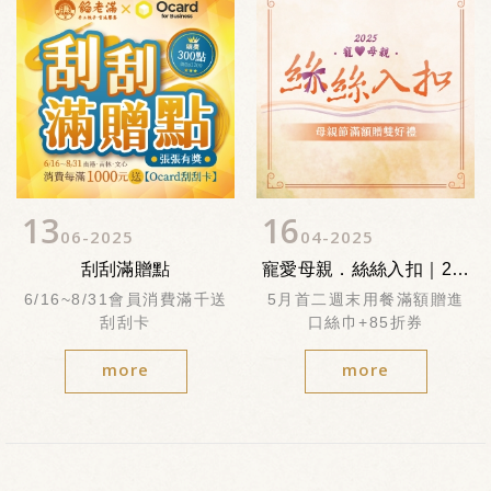
13
16
06
2025
04
2025
刮刮滿贈點
寵愛母親．絲絲入扣｜2025母親節活動
6/16~8/31會員消費滿千送
5月首二週末用餐滿額贈進
刮刮卡
口絲巾+85折券
more
more