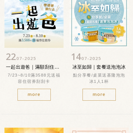
22
14
07
2025
07
2025
一起出遊爸｜滿額刮住宿券
冰至如歸｜套餐送泡泡冰
7/23~8/10滿3588元送福
點分享餐/桌菜送基隆泡泡
容住宿券刮刮卡
冰1人1杯
more
more