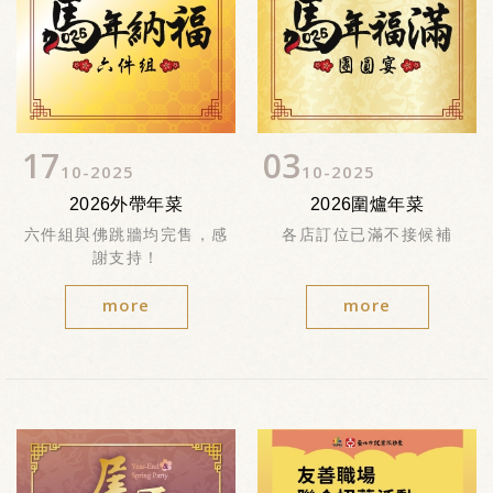
17
03
10
2025
10
2025
2026外帶年菜
2026圍爐年菜
六件組與佛跳牆均完售，感
各店訂位已滿不接候補
謝支持！
more
more